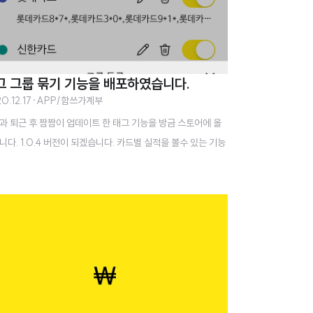
그 그룹 묶기 기능을 배포하였습니다.
0.12.17
·
APP/함쓰가계부
과 퇴근 후 짬짬이 업데이트 한 태그 기능을 방금 스토어에 올
니다. 1.0.4 버전이 되겠습니다. 카드별 실적을 볼수 있는 기능
같이 개발하고 있는데 시간이 너무 오래걸려 태그 그룹 기능을
 오픈합니다. 태그는 이런식으로 등록 한다고 전에 예고를 했
요 실적은 이렇게 나옵니다. 그룹별로 카드형태로 나옵니다.
그카드" 라고 해보겠습니다. 태그카드 하나에는 내가 설정한 태
이 합산되어 나오는 기능입니다. 그럼 순서를 어떻게 조정하나
 라는 질문이 있을 수 있겠지요? 메뉴버튼을 누르면 저렇게 이
 가능하고. 기본적으로 한줄에 태그카드 하나씩 나옵니다. 현
카드 이런것처럼 나란히 비교해서 보고 싶으면 위로 또는 아래