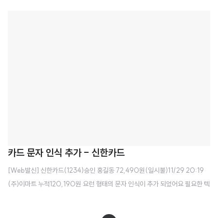
한 편의성을 확보하려고 기능을 넣었어요 일단 삭제는 해당 내역을 스와이프하
면 사라집니다. 상세내용까지 안들어 가도 되구요 그리고 날짜를 잘 못 입력했
을 땐 그냥 길게 누르고 달력 부분으로 드래그 하시면 됩니다. 길게 눌러야만 나
오니까 아마 모르셨겠죠?
카드 문자 인식 추가 - 신한카드
[Web발신] 신한카드(1234)승인 홍길동 72,490원(일시불)11/29 20:19
(주)이마트 누적120,190원 요런 형태의 문자 인식이 추가 되었어요 필요한 텍
스트가 있으시면 보내주세요 gglab.app@gmail.com 또는 오픈챗방 또는 댓
글도 좋습니다. 오픈챗방 https://open.kakao.com/o/gvFux7Ic